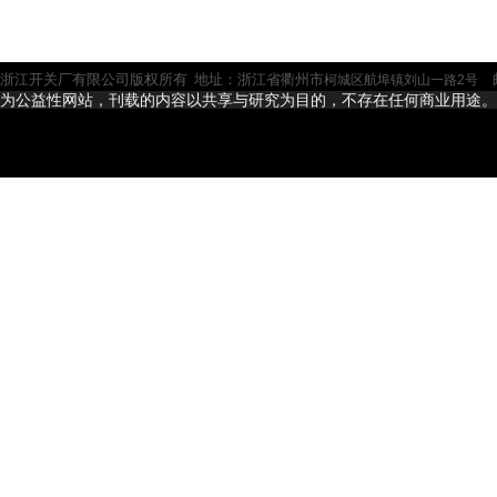
浙江开关厂有限公司版权所有 地址：浙江省衢州市
邮
柯城区航埠镇刘山一路2号
为公益性网站，刊载的内容以共享与研究为目的，不存在任何商业用途。