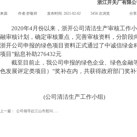
浙江开关厂有限公司
来源:
|
作者:
舒敬祥
|
发布时间:
2021-02-02
|
3456
次浏览
|
|
分享
20
20
年
4
月份
以来
，浙开公司清洁生产审核工作
融
审核计划，确定审核重点，
完善审核资料
，分阶段
浙开公司申报的绿色项目资料正式
通过
了
中诚信绿金
项目”贴息补助
276432元
截至目前止，我公司申报的绿色企业、绿色金融
色发展评定类项目）”
奖补在内，共获得政府部门
奖补
(公司清洁生产工作小组)
上一篇：
公司领导赴江山市慰问......