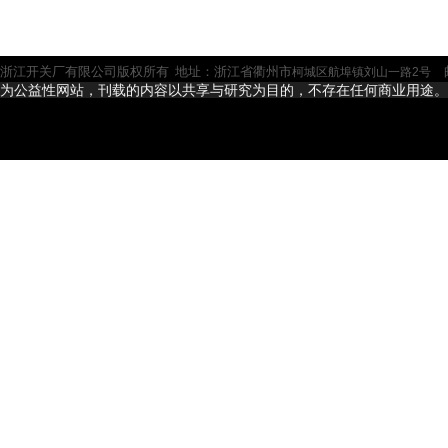
浙江开关厂有限公司版权所有 地址：浙江省衢州市
邮
柯城区航埠镇刘山一路2号
为公益性网站，刊载的内容以共享与研究为目的，不存在任何商业用途。